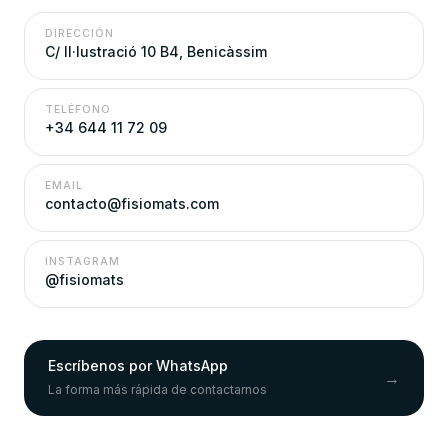
DIRECCIÓN
C/ Il·lustració 10 B4, Benicàssim
TELÉFONO
+34 644 11 72 09
EMAIL
contacto@fisiomats.com
INSTAGRAM
@fisiomats
Escríbenos por WhatsApp
→
La forma más rápida de contactarnos