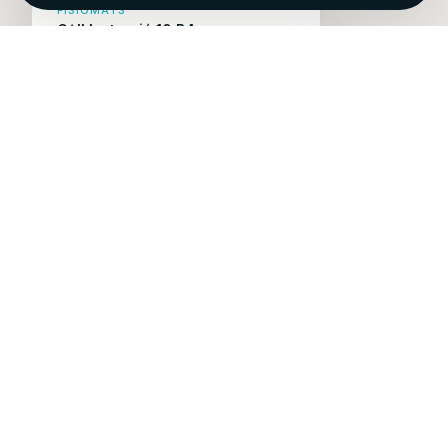
FISIOMATS
C/ Il·lustració 10 B4
Benicàssim, Castellón
Cómo llegar →
Centro de salud integral en Benicàssim.
La mejor terapia es el movimiento.
c/ il·lustració 10 B4, Benicàssim
+34 644 11 72 09
contacto@fisiomats.com