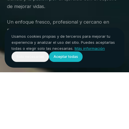
de mejorar vidas.
Un enfoque fresco, profesional y cercano en
nuestra terreta, Benicàssim.
Usamos cookies propias y de terceros para mejorar tu
experiencia y analizar el uso del sitio. Puedes aceptarlas
todas o elegir solo las necesarias.
Más información
Reservar cita →
Ver horarios de clases
Solo necesarias
Aceptar todas
Fisiomats es las personas que
lo forman