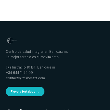
Centro de salud integral en Benicàssim.
La mejor terapia es el movimiento.
c/ il·lustració 10 B4, Benicàssim
+34 644 11 72 09
contacto@fisiomats.com
Fluye y fortalece →